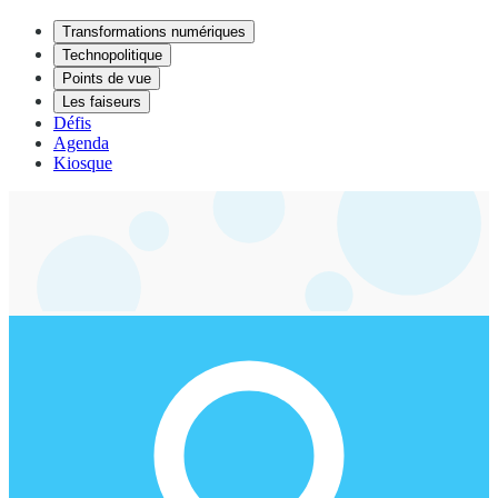
Transformations numériques
Technopolitique
Points de vue
Les faiseurs
Défis
Agenda
Kiosque