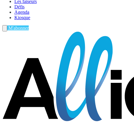
Les faiseurs
Défis
Agenda
Kiosque
M'abonner