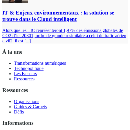
IT & Enjeux environnementaux : la solution se
trouve dans le Cloud intelligent
Alors que les TIC représenteront 1,97% des émissions globales de
CO2 d’ici 20301, ordre de grandeur similaire à celui du trafic aérien
civil2, il est [...]
À la une
Transformations numériques
Technopolitique
Les Faiseurs
Ressources
Ressources
Organisations
Guides & Carnets
Défis
Informations