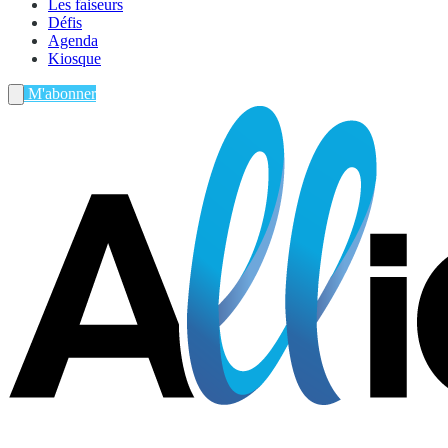
Les faiseurs
Défis
Agenda
Kiosque
M'abonner