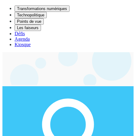
Transformations numériques
Technopolitique
Points de vue
Les faiseurs
Défis
Agenda
Kiosque