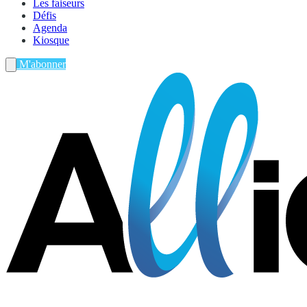
Les faiseurs
Défis
Agenda
Kiosque
M'abonner