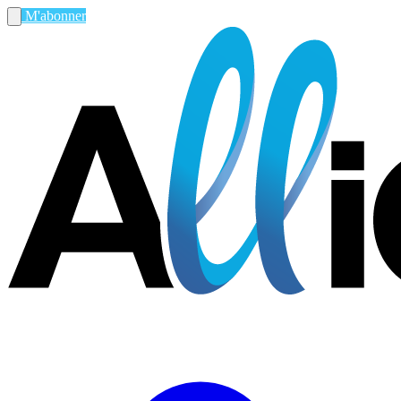
M'abonner