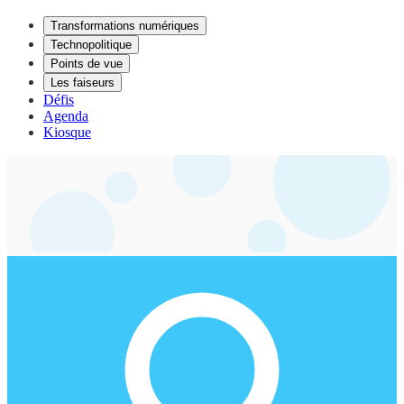
Transformations numériques
Technopolitique
Points de vue
Les faiseurs
Défis
Agenda
Kiosque