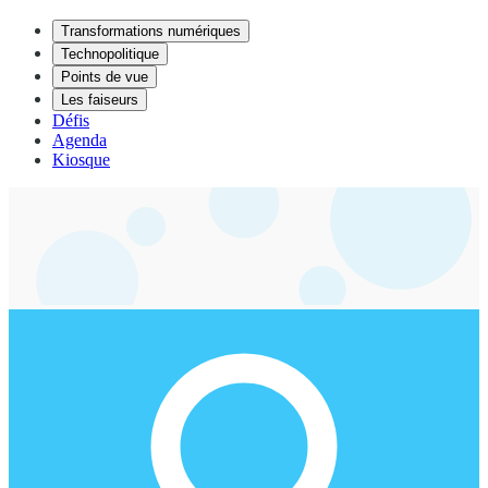
Transformations numériques
Technopolitique
Points de vue
Les faiseurs
Défis
Agenda
Kiosque