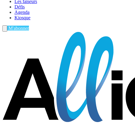
Les faiseurs
Défis
Agenda
Kiosque
M'abonner