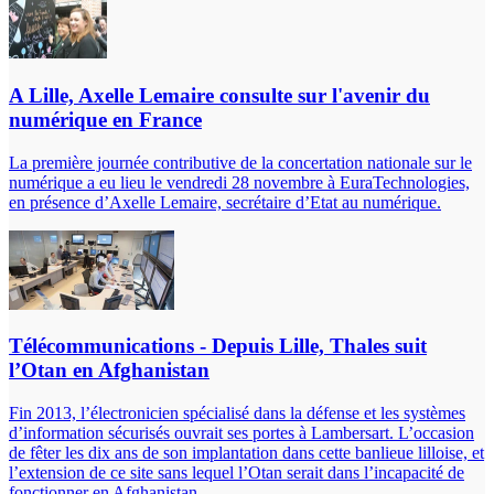
A Lille, Axelle Lemaire consulte sur l'avenir du
numérique en France
La première journée contributive de la concertation nationale sur le
numérique a eu lieu le vendredi 28 novembre à EuraTechnologies,
en présence d’Axelle Lemaire, secrétaire d’Etat au numérique.
Télécommunications - Depuis Lille, Thales suit
l’Otan en Afghanistan
Fin 2013, l’électronicien spécialisé dans la défense et les systèmes
d’information sécurisés ouvrait ses portes à Lambersart. L’occasion
de fêter les dix ans de son implantation dans cette banlieue lilloise, et
l’extension de ce site sans lequel l’Otan serait dans l’incapacité de
fonctionner en Afghanistan.