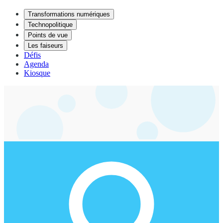
Transformations numériques
Technopolitique
Points de vue
Les faiseurs
Défis
Agenda
Kiosque