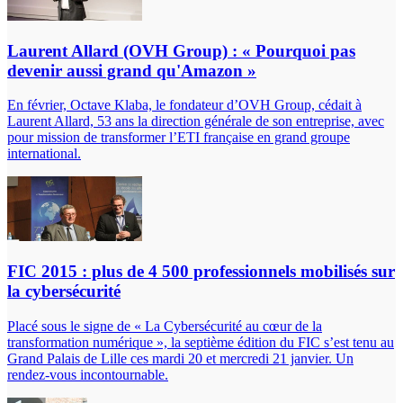
Laurent Allard (OVH Group) : « Pourquoi pas
devenir aussi grand qu'Amazon »
En février, Octave Klaba, le fondateur d’OVH Group, cédait à
Laurent Allard, 53 ans la direction générale de son entreprise, avec
pour mission de transformer l’ETI française en grand groupe
international.
FIC 2015 : plus de 4 500 professionnels mobilisés sur
la cybersécurité
Placé sous le signe de « La Cybersécurité au cœur de la
transformation numérique », la septième édition du FIC s’est tenu au
Grand Palais de Lille ces mardi 20 et mercredi 21 janvier. Un
rendez-vous incontournable.