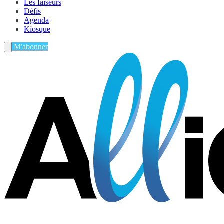
Les faiseurs
Défis
Agenda
Kiosque
M'abonner