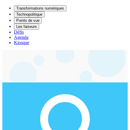
Transformations numériques
Technopolitique
Points de vue
Les faiseurs
Défis
Agenda
Kiosque