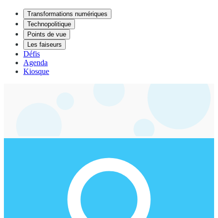
Transformations numériques
Technopolitique
Points de vue
Les faiseurs
Défis
Agenda
Kiosque