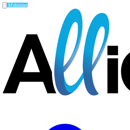
M'abonner