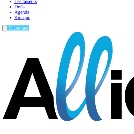
Les faiseurs
Défis
Agenda
Kiosque
M'abonner