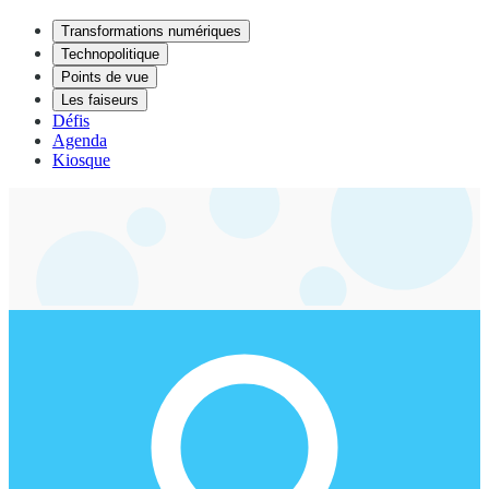
Transformations numériques
Technopolitique
Points de vue
Les faiseurs
Défis
Agenda
Kiosque