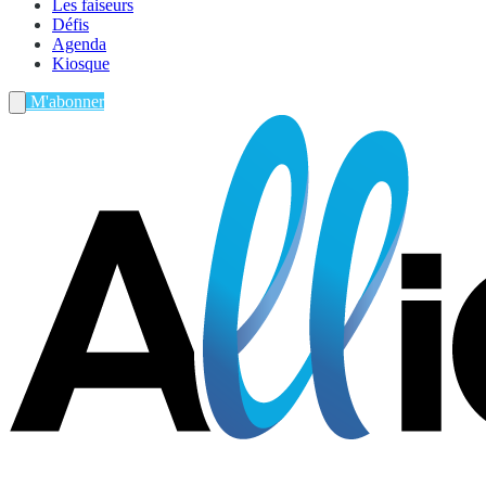
Les faiseurs
Défis
Agenda
Kiosque
M'abonner