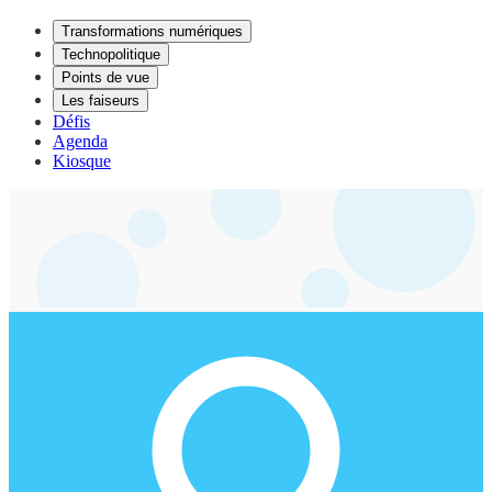
Transformations numériques
Technopolitique
Points de vue
Les faiseurs
Défis
Agenda
Kiosque