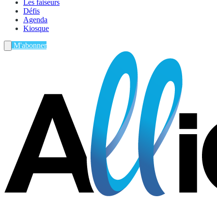
Les faiseurs
Défis
Agenda
Kiosque
M'abonner