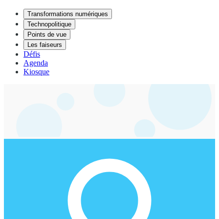
Transformations numériques
Technopolitique
Points de vue
Les faiseurs
Défis
Agenda
Kiosque