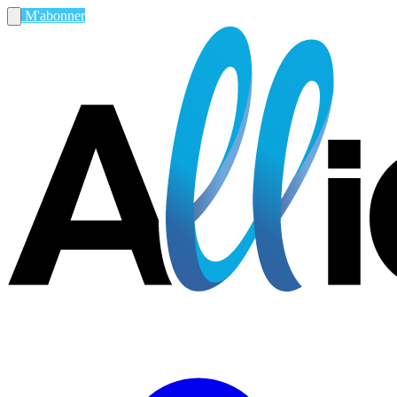
M'abonner