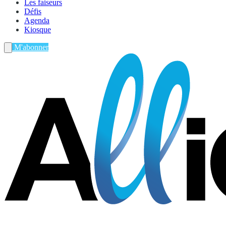
Les faiseurs
Défis
Agenda
Kiosque
M'abonner