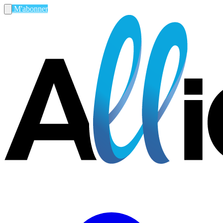
M'abonner