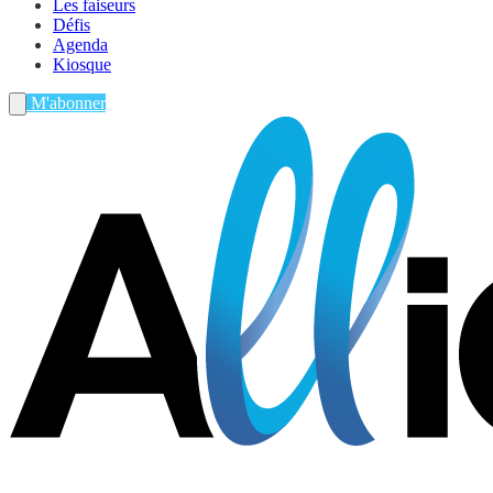
Les faiseurs
Défis
Agenda
Kiosque
M'abonner