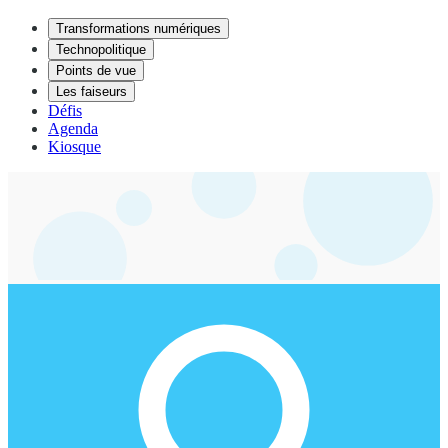
Transformations numériques
Technopolitique
Points de vue
Les faiseurs
Défis
Agenda
Kiosque