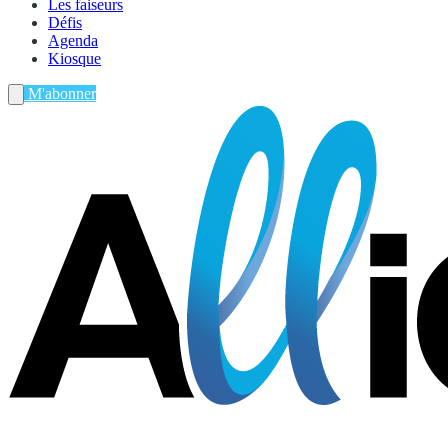
Les faiseurs
Défis
Agenda
Kiosque
M'abonner