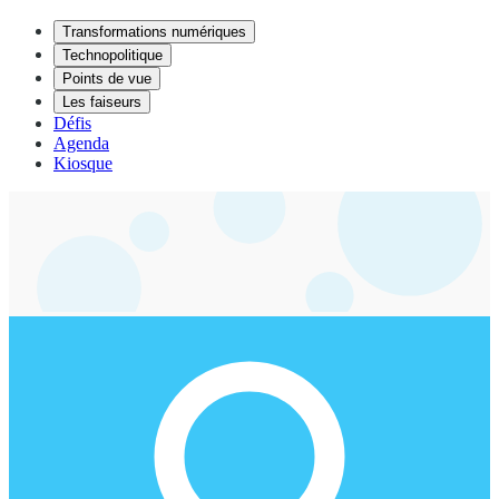
Transformations numériques
Technopolitique
Points de vue
Les faiseurs
Défis
Agenda
Kiosque