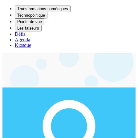
Transformations numériques
Technopolitique
Points de vue
Les faiseurs
Défis
Agenda
Kiosque