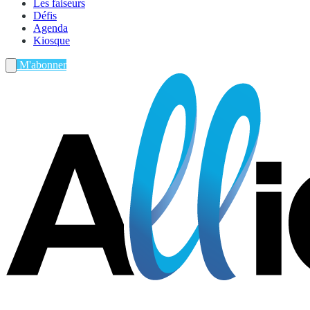
Les faiseurs
Défis
Agenda
Kiosque
M'abonner