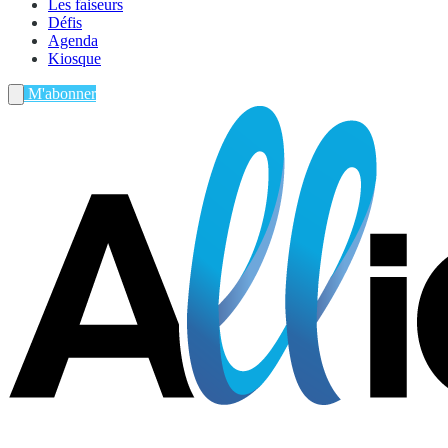
Les faiseurs
Défis
Agenda
Kiosque
M'abonner