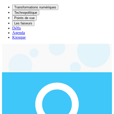
Transformations numériques
Technopolitique
Points de vue
Les faiseurs
Défis
Agenda
Kiosque