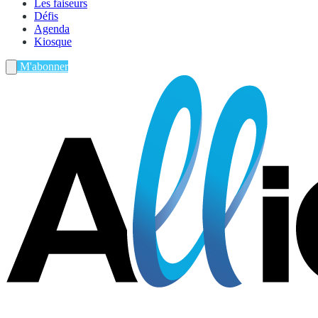
Les faiseurs
Défis
Agenda
Kiosque
M'abonner