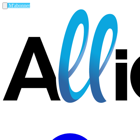
M'abonner