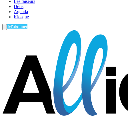
Les faiseurs
Défis
Agenda
Kiosque
M'abonner