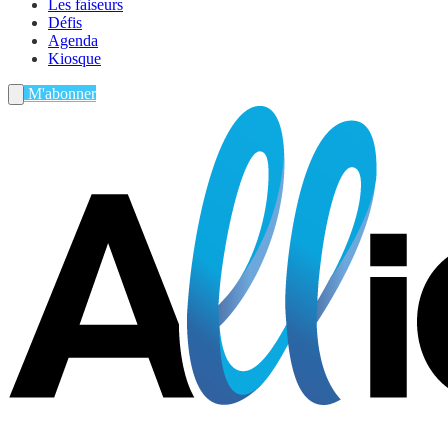
Les faiseurs
Défis
Agenda
Kiosque
M'abonner