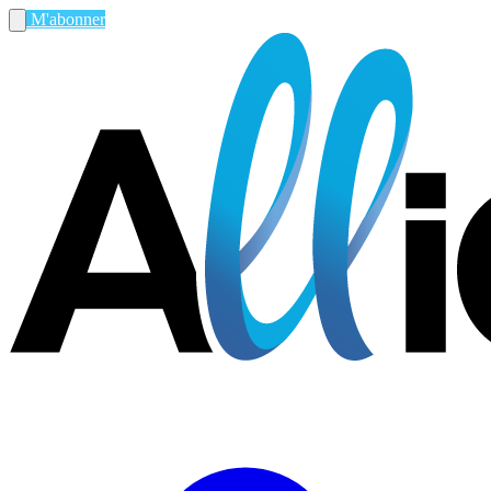
M'abonner