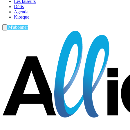
Les faiseurs
Défis
Agenda
Kiosque
M'abonner