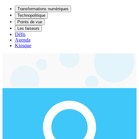
Transformations numériques
Technopolitique
Points de vue
Les faiseurs
Défis
Agenda
Kiosque