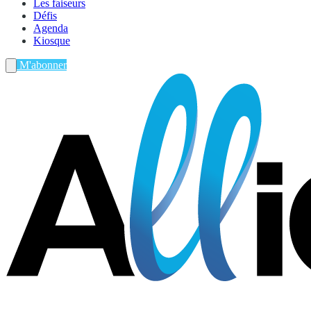
Les faiseurs
Défis
Agenda
Kiosque
M'abonner