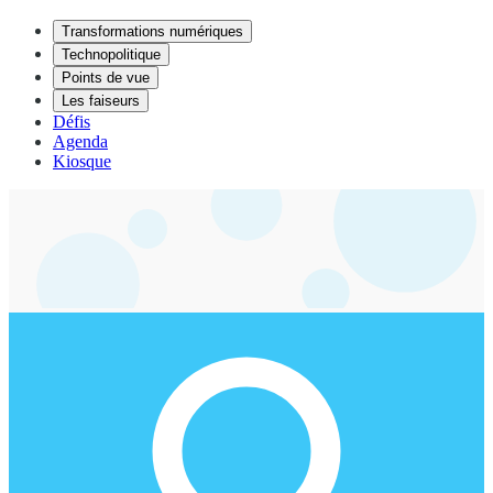
Transformations numériques
Technopolitique
Points de vue
Les faiseurs
Défis
Agenda
Kiosque