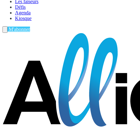
Les faiseurs
Défis
Agenda
Kiosque
M'abonner