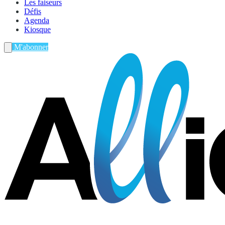
Les faiseurs
Défis
Agenda
Kiosque
M'abonner