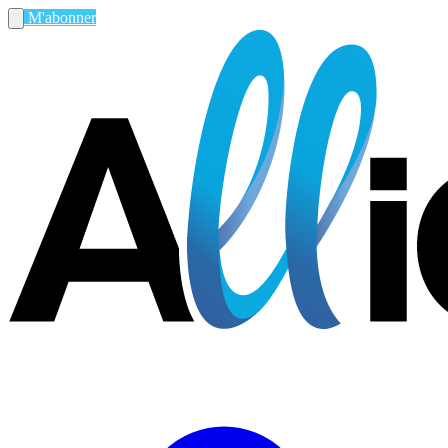
M'abonner