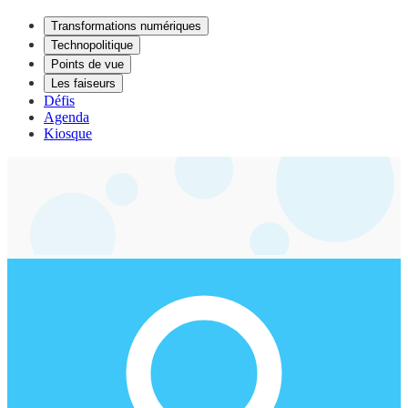
Transformations numériques
Technopolitique
Points de vue
Les faiseurs
Défis
Agenda
Kiosque