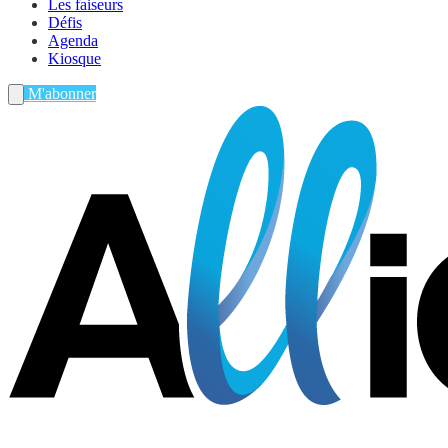
Les faiseurs
Défis
Agenda
Kiosque
M'abonner