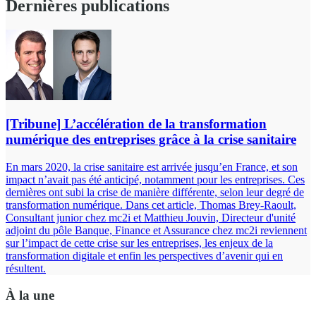
Dernières publications
[Tribune] L’accélération de la transformation
numérique des entreprises grâce à la crise sanitaire
En mars 2020, la crise sanitaire est arrivée jusqu’en France, et son
impact n’avait pas été anticipé, notamment pour les entreprises. Ces
dernières ont subi la crise de manière différente, selon leur degré de
transformation numérique. Dans cet article, Thomas Brey-Raoult,
Consultant junior chez mc2i et Matthieu Jouvin, Directeur d'unité
adjoint du pôle Banque, Finance et Assurance chez mc2i reviennent
sur l’impact de cette crise sur les entreprises, les enjeux de la
transformation digitale et enfin les perspectives d’avenir qui en
résultent.
À la une