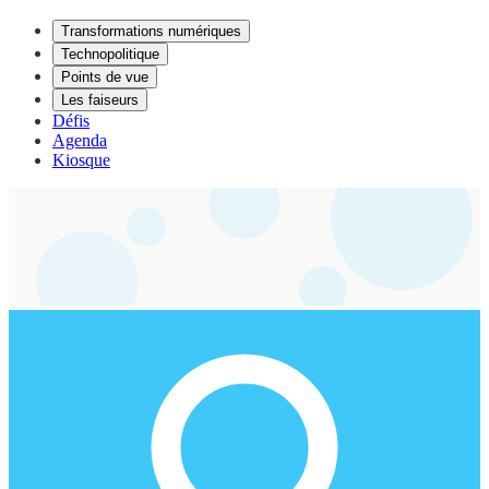
Transformations numériques
Technopolitique
Points de vue
Les faiseurs
Défis
Agenda
Kiosque