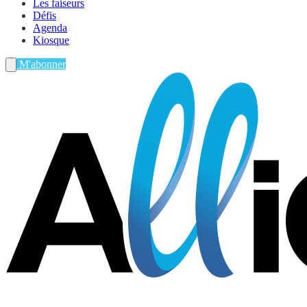
Les faiseurs
Défis
Agenda
Kiosque
M'abonner