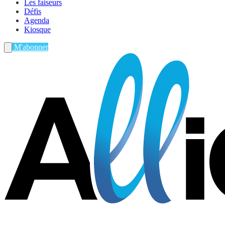
Les faiseurs
Défis
Agenda
Kiosque
M'abonner