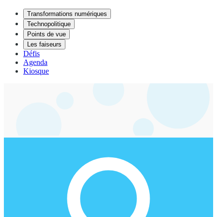
Transformations numériques
Technopolitique
Points de vue
Les faiseurs
Défis
Agenda
Kiosque