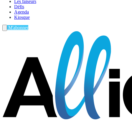
Les faiseurs
Défis
Agenda
Kiosque
M'abonner