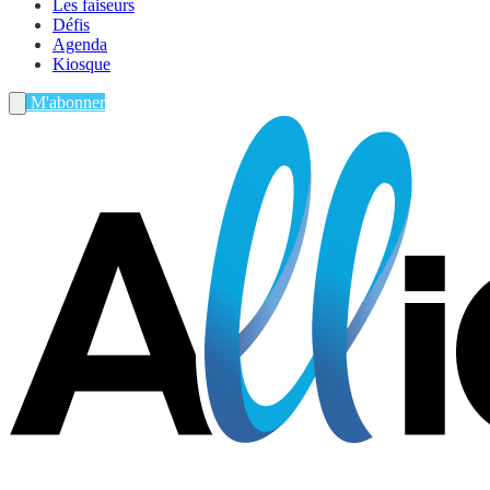
Les faiseurs
Défis
Agenda
Kiosque
M'abonner