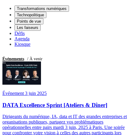
Transformations numériques
Technopolitique
Points de vue
Les faiseurs
Défis
Agenda
Kiosque
Événements
/ À venir
Événement 3 juin 2025
DATA Excellence Sprint [Ateliers & Dîner]
Dirigeants du numérique, IA, data et IT des grandes entreprises et
organisations publiques, partagez vos problématiques
opérationnelles entre pairs mardi 3 juin, 2025 à Paris. Une soirée
pour confronter votre vision à celles des autres participants lors