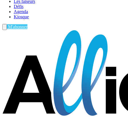
Les faiseurs
Défis
Agenda
Kiosque
M'abonner