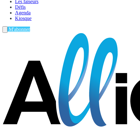
Les faiseurs
Défis
Agenda
Kiosque
M'abonner