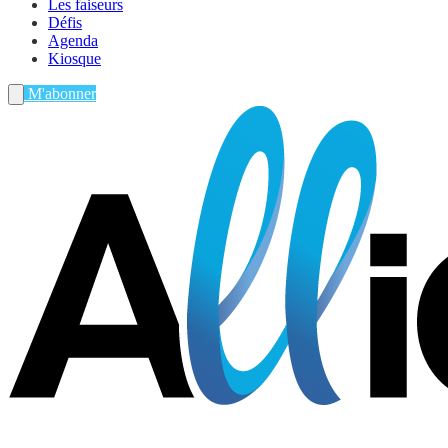
Les faiseurs
Défis
Agenda
Kiosque
M'abonner