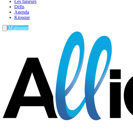
Les faiseurs
Défis
Agenda
Kiosque
M'abonner