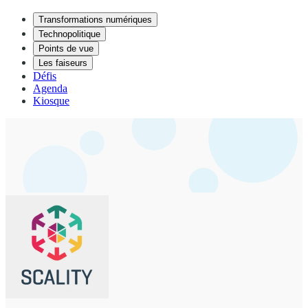
Transformations numériques
Technopolitique
Points de vue
Les faiseurs
Défis
Agenda
Kiosque