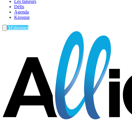
Les faiseurs
Défis
Agenda
Kiosque
M'abonner