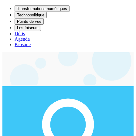
Transformations numériques
Technopolitique
Points de vue
Les faiseurs
Défis
Agenda
Kiosque