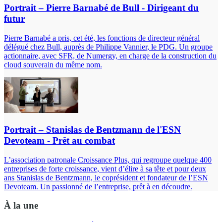
Portrait – Pierre Barnabé de Bull - Dirigeant du
futur
Pierre Barnabé a pris, cet été, les fonctions de directeur général
délégué chez Bull, auprès de Philippe Vannier, le PDG. Un groupe
actionnaire, avec SFR, de Numergy, en charge de la construction du
cloud souverain du même nom.
Portrait – Stanislas de Bentzmann de l'ESN
Devoteam - Prêt au combat
L’association patronale Croissance Plus, qui regroupe quelque 400
entreprises de forte croissance, vient d’élire à sa tête et pour deux
ans Stanislas de Bentzmann, le coprésident et fondateur de l’ESN
Devoteam. Un passionné de l’entreprise, prêt à en découdre.
À la une