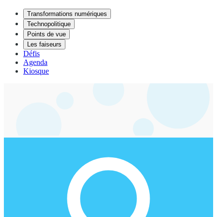
Transformations numériques
Technopolitique
Points de vue
Les faiseurs
Défis
Agenda
Kiosque