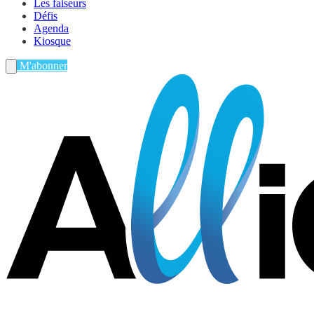
Les faiseurs
Défis
Agenda
Kiosque
M'abonner