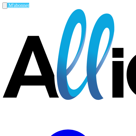
M'abonner