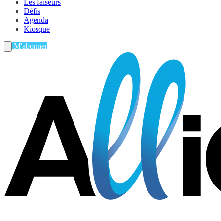
Les faiseurs
Défis
Agenda
Kiosque
M'abonner