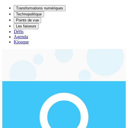
Transformations numériques
Technopolitique
Points de vue
Les faiseurs
Défis
Agenda
Kiosque