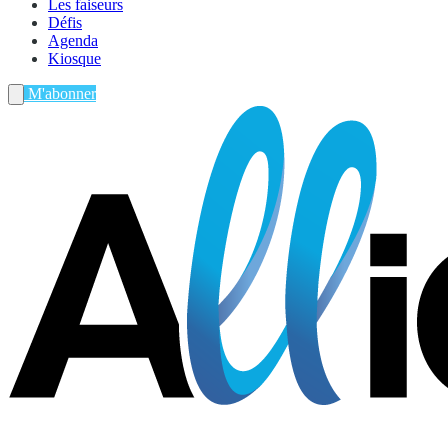
Les faiseurs
Défis
Agenda
Kiosque
M'abonner