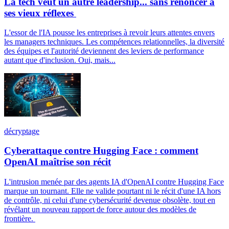
La tech veut un autre leadership... sans renoncer à
ses vieux réflexes
L'essor de l'IA pousse les entreprises à revoir leurs attentes envers
les managers techniques. Les compétences relationnelles, la diversité
des équipes et l'autorité deviennent des leviers de performance
autant que d'inclusion. Oui, mais...
décryptage
Cyberattaque contre Hugging Face : comment
OpenAI maîtrise son récit
L'intrusion menée par des agents IA d'OpenAI contre Hugging Face
marque un tournant. Elle ne valide pourtant ni le récit d'une IA hors
de contrôle, ni celui d'une cybersécurité devenue obsolète, tout en
révélant un nouveau rapport de force autour des modèles de
frontière.