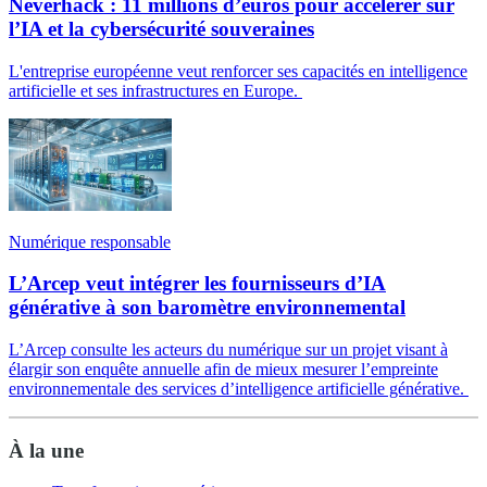
Neverhack : 11 millions d’euros pour accélérer sur
l’IA et la cybersécurité souveraines
L'entreprise européenne veut renforcer ses capacités en intelligence
artificielle et ses infrastructures en Europe.
Numérique responsable
L’Arcep veut intégrer les fournisseurs d’IA
générative à son baromètre environnemental
L’Arcep consulte les acteurs du numérique sur un projet visant à
élargir son enquête annuelle afin de mieux mesurer l’empreinte
environnementale des services d’intelligence artificielle générative.
À la une