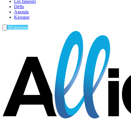
Les faiseurs
Défis
Agenda
Kiosque
M'abonner