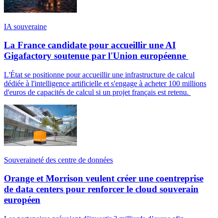
IA souveraine
La France candidate pour accueillir une AI
Gigafactory soutenue par l'Union européenne
L'État se positionne pour accueillir une infrastructure de calcul
dédiée à l'intelligence artificielle et s'engage à acheter 100 millions
d'euros de capacités de calcul si un projet français est retenu.
Souveraineté des centre de données
Orange et Morrison veulent créer une coentreprise
de data centers pour renforcer le cloud souverain
européen