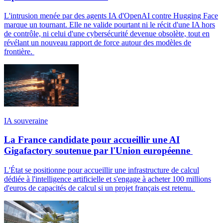
L'intrusion menée par des agents IA d'OpenAI contre Hugging Face
marque un tournant. Elle ne valide pourtant ni le récit d'une IA hors
de contrôle, ni celui d'une cybersécurité devenue obsolète, tout en
révélant un nouveau rapport de force autour des modèles de
frontière.
IA souveraine
La France candidate pour accueillir une AI
Gigafactory soutenue par l'Union européenne
L'État se positionne pour accueillir une infrastructure de calcul
dédiée à l'intelligence artificielle et s'engage à acheter 100 millions
d'euros de capacités de calcul si un projet français est retenu.