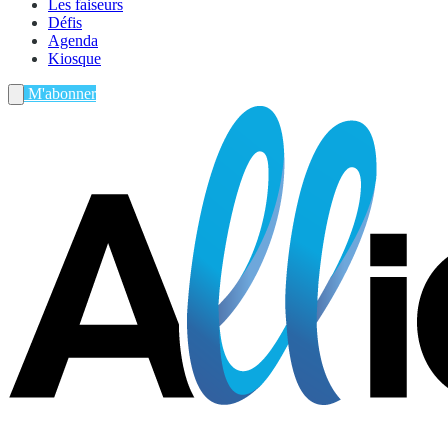
Les faiseurs
Défis
Agenda
Kiosque
M'abonner