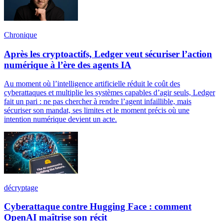
Chronique
Après les cryptoactifs, Ledger veut sécuriser l’action
numérique à l’ère des agents IA
Au moment où l’intelligence artificielle réduit le coût des
cyberattaques et multiplie les systèmes capables d’agir seuls, Ledger
fait un pari : ne pas chercher à rendre l’agent infaillible, mais
sécuriser son mandat, ses limites et le moment précis où une
intention numérique devient un acte.
décryptage
Cyberattaque contre Hugging Face : comment
OpenAI maîtrise son récit