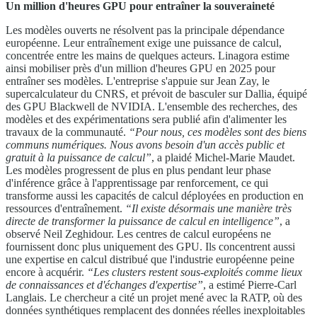
Un million d'heures GPU pour entraîner la souveraineté
Les modèles ouverts ne résolvent pas la principale dépendance
européenne. Leur entraînement exige une puissance de calcul,
concentrée entre les mains de quelques acteurs. Linagora estime
ainsi mobiliser près d'un million d'heures GPU en 2025 pour
entraîner ses modèles. L'entreprise s'appuie sur Jean Zay, le
supercalculateur du CNRS, et prévoit de basculer sur Dallia, équipé
des GPU Blackwell de NVIDIA. L'ensemble des recherches, des
modèles et des expérimentations sera publié afin d'alimenter les
travaux de la communauté.
“Pour nous, ces modèles sont des biens
communs numériques. Nous avons besoin d'un accès public et
gratuit à la puissance de calcul”
, a plaidé Michel-Marie Maudet.
Les modèles progressent de plus en plus pendant leur phase
d'inférence grâce à l'apprentissage par renforcement, ce qui
transforme aussi les capacités de calcul déployées en production en
ressources d'entraînement.
“Il existe désormais une manière très
directe de transformer la puissance de calcul en intelligence”
, a
observé Neil Zeghidour. Les centres de calcul européens ne
fournissent donc plus uniquement des GPU. Ils concentrent aussi
une expertise en calcul distribué que l'industrie européenne peine
encore à acquérir.
“Les clusters restent sous-exploités comme lieux
de connaissances et d'échanges d'expertise”
, a estimé Pierre-Carl
Langlais. Le chercheur a cité un projet mené avec la RATP, où des
données synthétiques remplacent des données réelles inexploitables