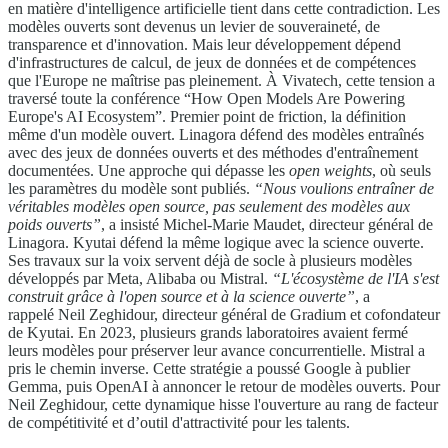
en matière d'intelligence artificielle tient dans cette contradiction. Les
modèles ouverts sont devenus un levier de souveraineté, de
transparence et d'innovation. Mais leur développement dépend
d'infrastructures de calcul, de jeux de données et de compétences
que l'Europe ne maîtrise pas pleinement. À Vivatech, cette tension a
traversé toute la conférence “How Open Models Are Powering
Europe's AI Ecosystem”. Premier point de friction, la définition
même d'un modèle ouvert. Linagora défend des modèles entraînés
avec des jeux de données ouverts et des méthodes d'entraînement
documentées. Une approche qui dépasse les
open weights
, où seuls
les paramètres du modèle sont publiés.
“Nous voulions entraîner de
véritables modèles open source, pas seulement des modèles aux
poids ouverts”
, a insisté Michel-Marie Maudet, directeur général de
Linagora. Kyutai défend la même logique avec la science ouverte.
Ses travaux sur la voix servent déjà de socle à plusieurs modèles
développés par Meta, Alibaba ou Mistral.
“L'écosystème de l'IA s'est
construit grâce à l'open source et à la science ouverte”
, a
rappelé Neil Zeghidour, directeur général de Gradium et cofondateur
de Kyutai. En 2023, plusieurs grands laboratoires avaient fermé
leurs modèles pour préserver leur avance concurrentielle. Mistral a
pris le chemin inverse. Cette stratégie a poussé Google à publier
Gemma, puis OpenAI à annoncer le retour de modèles ouverts. Pour
Neil Zeghidour, cette dynamique hisse l'ouverture au rang de facteur
de compétitivité et d’outil d'attractivité pour les talents.