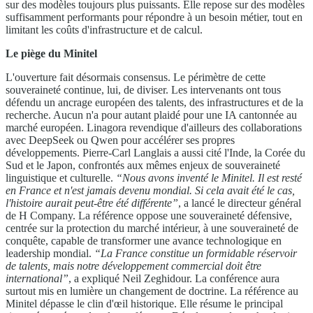
sur des modèles toujours plus puissants. Elle repose sur des modèles
suffisamment performants pour répondre à un besoin métier, tout en
limitant les coûts d'infrastructure et de calcul.
Le piège du Minitel
L'ouverture fait désormais consensus. Le périmètre de cette
souveraineté continue, lui, de diviser. Les intervenants ont tous
défendu un ancrage européen des talents, des infrastructures et de la
recherche. Aucun n'a pour autant plaidé pour une IA cantonnée au
marché européen. Linagora revendique d'ailleurs des collaborations
avec DeepSeek ou Qwen pour accélérer ses propres
développements. Pierre-Carl Langlais a aussi cité l'Inde, la Corée du
Sud et le Japon, confrontés aux mêmes enjeux de souveraineté
linguistique et culturelle.
“Nous avons inventé le Minitel. Il est resté
en France et n'est jamais devenu mondial. Si cela avait été le cas,
l'histoire aurait peut-être été différente”
, a lancé le directeur général
de H Company. La référence oppose une souveraineté défensive,
centrée sur la protection du marché intérieur, à une souveraineté de
conquête, capable de transformer une avance technologique en
leadership mondial.
“La France constitue un formidable réservoir
de talents, mais notre développement commercial doit être
international”
, a expliqué Neil Zeghidour. La conférence aura
surtout mis en lumière un changement de doctrine. La référence au
Minitel dépasse le clin d'œil historique. Elle résume le principal