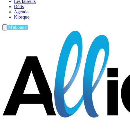
Les faiseurs
Défis
Agenda
Kiosque
M'abonner