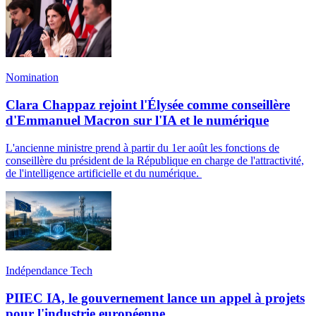
Nomination
Clara Chappaz rejoint l'Élysée comme conseillère
d'Emmanuel Macron sur l'IA et le numérique
L'ancienne ministre prend à partir du 1er août les fonctions de
conseillère du président de la République en charge de l'attractivité,
de l'intelligence artificielle et du numérique.
Indépendance Tech
PIIEC IA, le gouvernement lance un appel à projets
pour l'industrie européenne