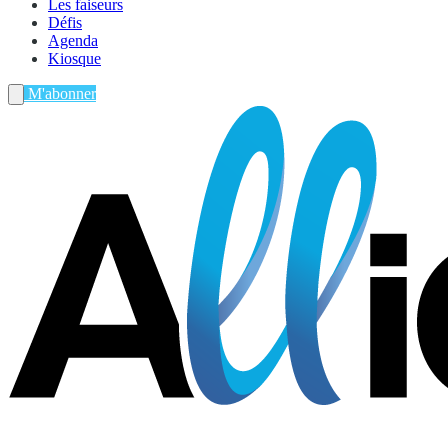
Les faiseurs
Défis
Agenda
Kiosque
M'abonner