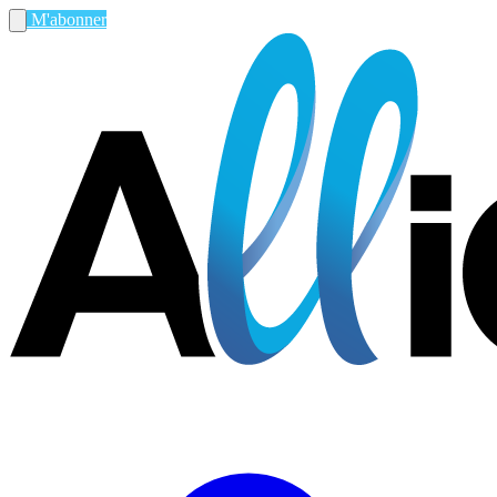
M'abonner