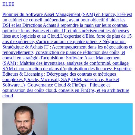
ELEE
Pionnier du Software Asset Management (SAM) en France, Elée est
un cabinet de conseil indépendant, ayant pour objectif d’aider les
DSI et les Directions Achats à reprendre la main sur leurs contrats,
optimiser leurs risques et coûts IT, et plus précisément les dépenses
liées aux logiciels et au Cloud.L'expertise d'Elée, forte de plus de 15
ans d'expérience, s'articule autour de quatre piliers :· Négociation
Stratégique & Achats IT : Accompagnement dans les négociations et
renouvellements, construction de plans de réduction des coûts, et
conseil en stratégie d'acquisition· Software Asset Management
(SAM) : Maîtrise des inventaires, analyses de conformité, outillage
SAM et construction de plans d’optimisation des licences· Expertise
Éditeurs & Licensing : Décryptage des contrats et métriques
complexes (Oracle, Microsoft, SAP, IBM, Salesforce, Rocket
Software...)· Gouvernance Cloud & FinOps : Pilotage et
optimisation des coûts cloud, conseils en FinOps, et en architecture
cloud