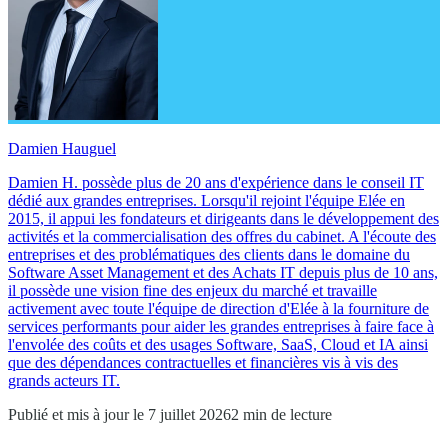
Damien Hauguel
Damien H. possède plus de 20 ans d'expérience dans le conseil IT
dédié aux grandes entreprises. Lorsqu'il rejoint l'équipe Elée en
2015, il appui les fondateurs et dirigeants dans le développement des
activités et la commercialisation des offres du cabinet. A l'écoute des
entreprises et des problématiques des clients dans le domaine du
Software Asset Management et des Achats IT depuis plus de 10 ans,
il possède une vision fine des enjeux du marché et travaille
activement avec toute l'équipe de direction d'Elée à la fourniture de
services performants pour aider les grandes entreprises à faire face à
l'envolée des coûts et des usages Software, SaaS, Cloud et IA ainsi
que des dépendances contractuelles et financières vis à vis des
grands acteurs IT.
Publié et mis à jour le 7 juillet 2026
2 min de lecture