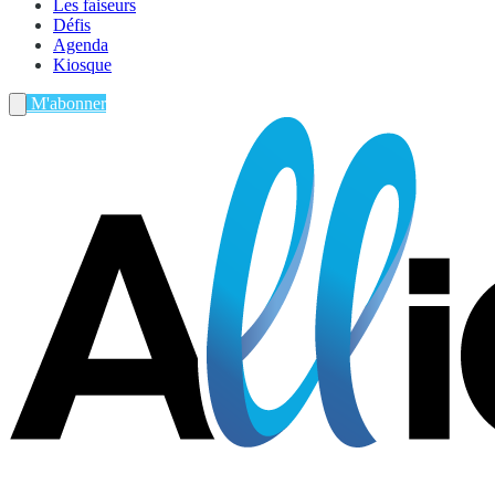
Les faiseurs
Défis
Agenda
Kiosque
M'abonner