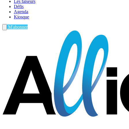
Les faiseurs
Défis
Agenda
Kiosque
M'abonner