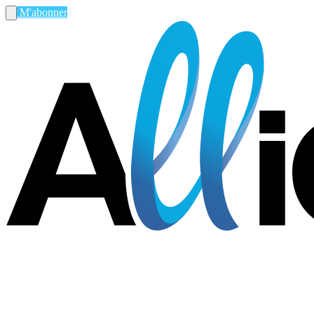
M'abonner