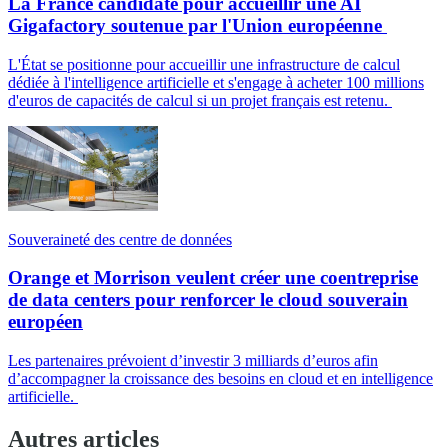
La France candidate pour accueillir une AI
Gigafactory soutenue par l'Union européenne
L'État se positionne pour accueillir une infrastructure de calcul
dédiée à l'intelligence artificielle et s'engage à acheter 100 millions
d'euros de capacités de calcul si un projet français est retenu.
Souveraineté des centre de données
Orange et Morrison veulent créer une coentreprise
de data centers pour renforcer le cloud souverain
européen
Les partenaires prévoient d’investir 3 milliards d’euros afin
d’accompagner la croissance des besoins en cloud et en intelligence
artificielle.
Autres articles