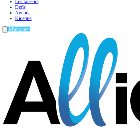
Les faiseurs
Défis
Agenda
Kiosque
M'abonner