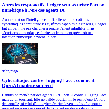
Après les cryptoactifs, Ledger veut sécuriser l’action
numérique à l’ère des agents IA
Au moment où l’intelligence artificielle réduit le coût des
cyberattaques et multiplie les systèmes capables d’agir seuls, Ledger
fait un pari : ne pas chercher à rendre l’agent infaillible, mais
sécuriser son mandat, ses limites et le moment précis où une
intention numérique devient un acte.
décryptage
Cyberattaque contre Hugging Face : comment
OpenAI maîtrise son récit
L'intrusion menée par des agents IA d'OpenAI contre Hugging Face
marque un tournant. Elle ne valide pourtant ni le récit d'une IA hors
de contrôle, ni celui d'une cybersécurité devenue obsolète, tout en
révélant un nouveau rapport de force autour des modèles de