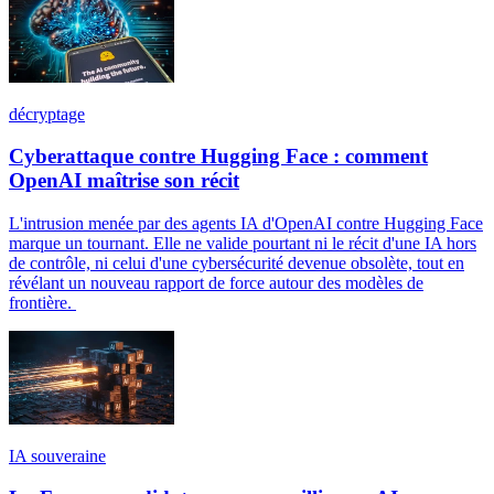
décryptage
Cyberattaque contre Hugging Face : comment
OpenAI maîtrise son récit
L'intrusion menée par des agents IA d'OpenAI contre Hugging Face
marque un tournant. Elle ne valide pourtant ni le récit d'une IA hors
de contrôle, ni celui d'une cybersécurité devenue obsolète, tout en
révélant un nouveau rapport de force autour des modèles de
frontière.
IA souveraine