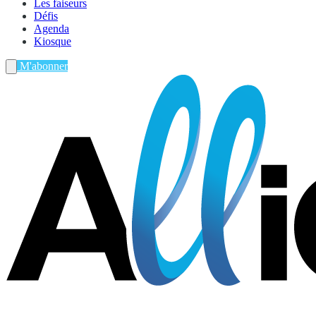
Les faiseurs
Défis
Agenda
Kiosque
M'abonner