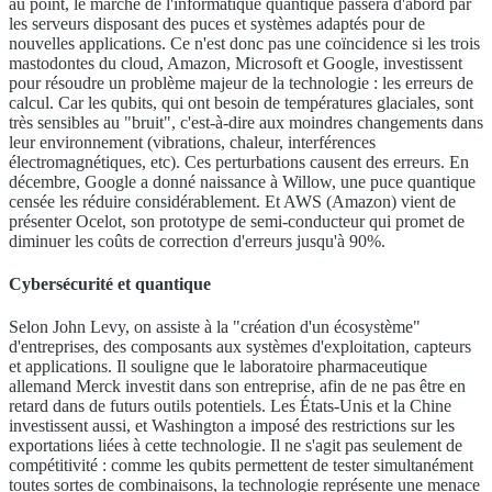
au point, le marché de l'informatique quantique passera d'abord par
les serveurs disposant des puces et systèmes adaptés pour de
nouvelles applications. Ce n'est donc pas une coïncidence si les trois
mastodontes du cloud, Amazon, Microsoft et Google, investissent
pour résoudre un problème majeur de la technologie : les erreurs de
calcul. Car les qubits, qui ont besoin de températures glaciales, sont
très sensibles au "bruit", c'est-à-dire aux moindres changements dans
leur environnement (vibrations, chaleur, interférences
électromagnétiques, etc). Ces perturbations causent des erreurs. En
décembre, Google a donné naissance à Willow, une puce quantique
censée les réduire considérablement. Et AWS (Amazon) vient de
présenter Ocelot, son prototype de semi-conducteur qui promet de
diminuer les coûts de correction d'erreurs jusqu'à 90%.
Cybersécurité et quantique
Selon John Levy, on assiste à la "création d'un écosystème"
d'entreprises, des composants aux systèmes d'exploitation, capteurs
et applications. Il souligne que le laboratoire pharmaceutique
allemand Merck investit dans son entreprise, afin de ne pas être en
retard dans de futurs outils potentiels. Les États-Unis et la Chine
investissent aussi, et Washington a imposé des restrictions sur les
exportations liées à cette technologie. Il ne s'agit pas seulement de
compétitivité : comme les qubits permettent de tester simultanément
toutes sortes de combinaisons, la technologie représente une menace