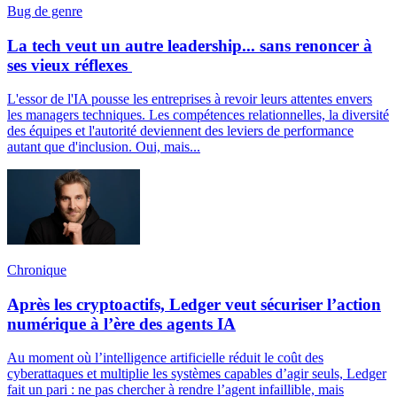
Bug de genre
La tech veut un autre leadership... sans renoncer à
ses vieux réflexes
L'essor de l'IA pousse les entreprises à revoir leurs attentes envers
les managers techniques. Les compétences relationnelles, la diversité
des équipes et l'autorité deviennent des leviers de performance
autant que d'inclusion. Oui, mais...
Chronique
Après les cryptoactifs, Ledger veut sécuriser l’action
numérique à l’ère des agents IA
Au moment où l’intelligence artificielle réduit le coût des
cyberattaques et multiplie les systèmes capables d’agir seuls, Ledger
fait un pari : ne pas chercher à rendre l’agent infaillible, mais