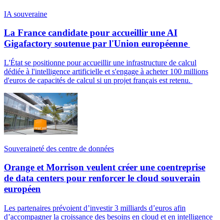
IA souveraine
La France candidate pour accueillir une AI
Gigafactory soutenue par l'Union européenne
L'État se positionne pour accueillir une infrastructure de calcul
dédiée à l'intelligence artificielle et s'engage à acheter 100 millions
d'euros de capacités de calcul si un projet français est retenu.
Souveraineté des centre de données
Orange et Morrison veulent créer une coentreprise
de data centers pour renforcer le cloud souverain
européen
Les partenaires prévoient d’investir 3 milliards d’euros afin
d’accompagner la croissance des besoins en cloud et en intelligence