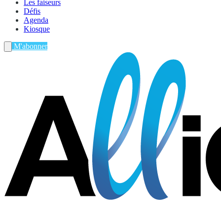
Les faiseurs
Défis
Agenda
Kiosque
M'abonner