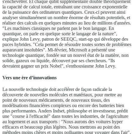
s'enchevêtrer. Et chaque qubit supplémentaire double théoriquement
la capacité de calcul totale, entraînant une croissance exponentielle
de la puissance des ordinateurs quantiques. Ceux-ci peuvent ainsi
analyser simultanément un nombre énorme de résultats potentiels, et
réaliser des calculs en quelques minutes au lieu de millions d'années.
"Les machines classiques ne parlent pas le bon langage. En
quantique, on parle en quelque sorte le langage de la nature",
explique John Levy, patron de SEEQC, start-up qui développe des
puces hybrides. "Cela permet de résoudre toutes sortes de problèmes
auparavant insolubles". Mi-février, Microsoft a présenté une
technologie quantique, fondée sur un nouvel état de la matière, non
solide, gazeux ou liquide, découvert par ses chercheurs. "Ils
devraient gagner un prix Nobel", s'enthousiasme John Levy.
Vers une ère d’innovations
La nouvelle technologie doit accélérer de façon radicale la
découverte de nouvelles molécules et matériaux, pour mettre au
point de nouveaux médicaments, de nouveaux tissus, des
modélisations financières complexes ou encore des batteries bien
plus performantes. Anders Indset, philosophe et investisseur, prédit
une "course à l'efficacité" dans toutes les industries, de l'agriculture
au logement et aux transports : "Nous aurons des voitures hyper
efficaces et beaucoup plus légères. Nous mettrons au point des
méthodes moins chères et moins polluantes pour voyager dans l'air".