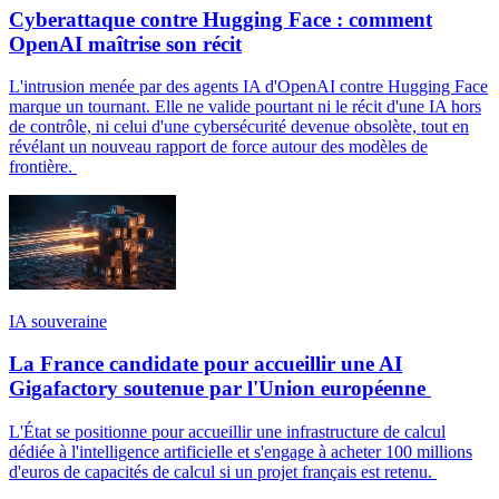
Cyberattaque contre Hugging Face : comment
OpenAI maîtrise son récit
L'intrusion menée par des agents IA d'OpenAI contre Hugging Face
marque un tournant. Elle ne valide pourtant ni le récit d'une IA hors
de contrôle, ni celui d'une cybersécurité devenue obsolète, tout en
révélant un nouveau rapport de force autour des modèles de
frontière.
IA souveraine
La France candidate pour accueillir une AI
Gigafactory soutenue par l'Union européenne
L'État se positionne pour accueillir une infrastructure de calcul
dédiée à l'intelligence artificielle et s'engage à acheter 100 millions
d'euros de capacités de calcul si un projet français est retenu.