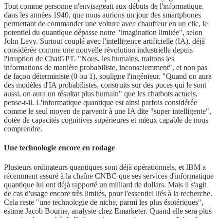
Tout comme personne n'envisageait aux débuts de l'informatique,
dans les années 1940, que nous aurions un jour des smartphones
permettant de commander une voiture avec chauffeur en un clic, le
potentiel du quantique dépasse notre "imagination limitée", selon
John Levy. Surtout couplé avec l'intelligence artificielle (IA), déjà
considérée comme une nouvelle révolution industrielle depuis
l'irruption de ChatGPT. "Nous, les humains, traitons les
informations de manière probabiliste, inconsciemment", et non pas
de façon déterministe (0 ou 1), souligne l'ingénieur. "Quand on aura
des modèles d'IA probabilistes, construits sur des puces qui le sont
aussi, on aura un résultat plus humain" que les chatbots actuels,
pense-t-il. L'informatique quantique est ainsi parfois considérée
comme le seul moyen de parvenir à une IA dite "super intelligente",
dotée de capacités cognitives supérieures et mieux capable de nous
comprendre.
Une technologie encore en rodage
Plusieurs ordinateurs quantiques sont déjà opérationnels, et IBM a
récemment assuré à la chaîne CNBC que ses services d'informatique
quantique lui ont déjà rapporté un milliard de dollars. Mais il s'agit
de cas d'usage encore très limités, pour l'essentiel liés à la recherche.
Cela reste "une technologie de niche, parmi les plus ésotériques",
estime Jacob Bourne, analyste chez Emarketer. Quand elle sera plus