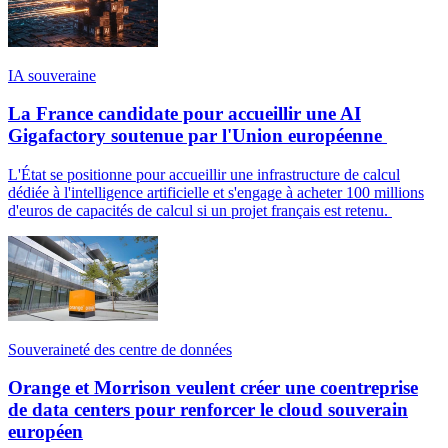
IA souveraine
La France candidate pour accueillir une AI
Gigafactory soutenue par l'Union européenne
L'État se positionne pour accueillir une infrastructure de calcul
dédiée à l'intelligence artificielle et s'engage à acheter 100 millions
d'euros de capacités de calcul si un projet français est retenu.
Souveraineté des centre de données
Orange et Morrison veulent créer une coentreprise
de data centers pour renforcer le cloud souverain
européen