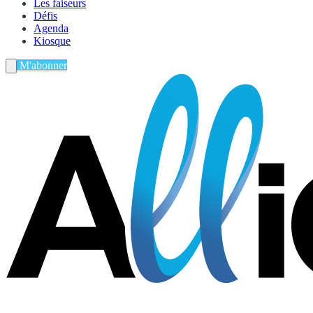
Les faiseurs
Défis
Agenda
Kiosque
M'abonner