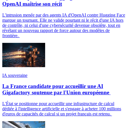
OpenAI maîtrise son récit
L'intrusion menée par des agents IA d'OpenAI contre Hugging Face
marque un tournant. Elle ne valide pourtant ni le récit d'une IA hors
de contrôle, ni celui d'une cybersécurité devenue obsolète, tout en
révélant un nouveau rapport de force autour des modèles de
frontière.
IA souveraine
La France candidate pour accueillir une AI
Gigafactory soutenue par l'Union européenne
L'État se positionne pour accueillir une infrastructure de calcul
dédiée à l'intelligence artificielle et s'engage à acheter 100 millions
d'euros de capacités de calcul si un projet français est retenu.