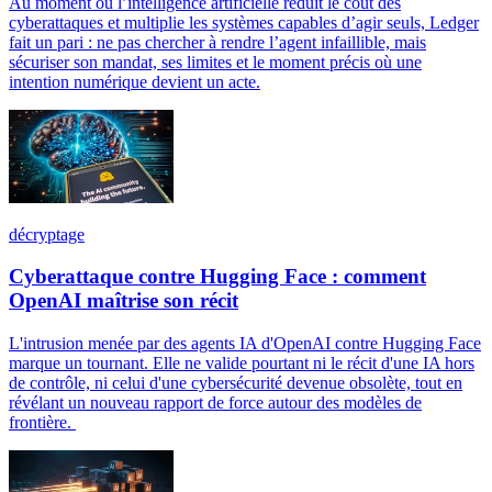
Au moment où l’intelligence artificielle réduit le coût des
cyberattaques et multiplie les systèmes capables d’agir seuls, Ledger
fait un pari : ne pas chercher à rendre l’agent infaillible, mais
sécuriser son mandat, ses limites et le moment précis où une
intention numérique devient un acte.
décryptage
Cyberattaque contre Hugging Face : comment
OpenAI maîtrise son récit
L'intrusion menée par des agents IA d'OpenAI contre Hugging Face
marque un tournant. Elle ne valide pourtant ni le récit d'une IA hors
de contrôle, ni celui d'une cybersécurité devenue obsolète, tout en
révélant un nouveau rapport de force autour des modèles de
frontière.