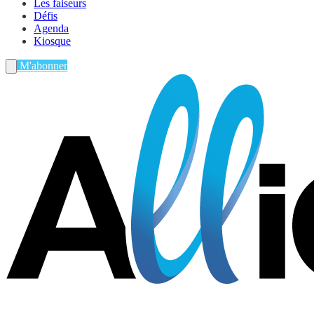
Les faiseurs
Défis
Agenda
Kiosque
M'abonner