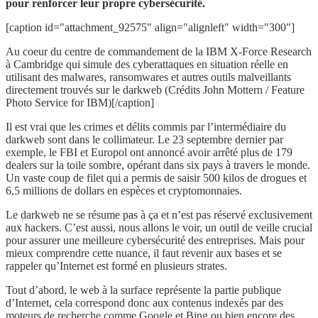
pour renforcer leur propre cybersécurité.
[caption id="attachment_92575" align="alignleft" width="300"]
Au coeur du centre de commandement de la IBM X-Force Research
à Cambridge qui simule des cyberattaques en situation réelle en
utilisant des malwares, ransomwares et autres outils malveillants
directement trouvés sur le darkweb (Crédits John Mottern / Feature
Photo Service for IBM)[/caption]
Il est vrai que les crimes et délits commis par l’intermédiaire du
darkweb sont dans le collimateur. Le 23 septembre dernier par
exemple, le FBI et Europol ont annoncé avoir arrêté plus de 179
dealers sur la toile sombre, opérant dans six pays à travers le monde.
Un vaste coup de filet qui a permis de saisir 500 kilos de drogues et
6,5 millions de dollars en espèces et cryptomonnaies.
Le darkweb ne se résume pas à ça et n’est pas réservé exclusivement
aux hackers. C’est aussi, nous allons le voir, un outil de veille crucial
pour assurer une meilleure cybersécurité des entreprises. Mais pour
mieux comprendre cette nuance, il faut revenir aux bases et se
rappeler qu’Internet est formé en plusieurs strates.
Tout d’abord, le web à la surface représente la partie publique
d’Internet, cela correspond donc aux contenus indexés par des
moteurs de recherche comme Google et Bing ou bien encore des