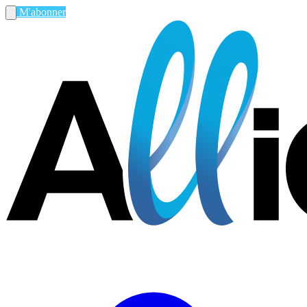
M'abonner