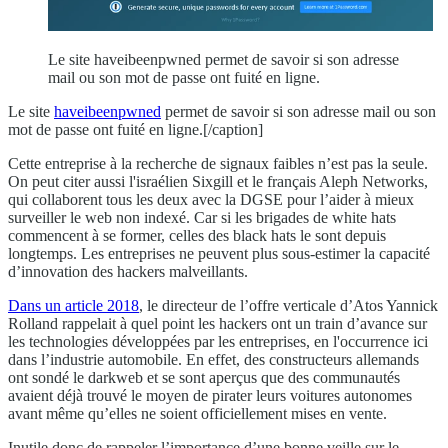
Le site haveibeenpwned permet de savoir si son adresse
mail ou son mot de passe ont fuité en ligne.
Le site
haveibeenpwned
permet de savoir si son adresse mail ou son
mot de passe ont fuité en ligne.[/caption]
Cette entreprise à la recherche de signaux faibles n’est pas la seule.
On peut citer aussi l'israélien Sixgill et le français Aleph Networks,
qui collaborent tous les deux avec la DGSE pour l’aider à mieux
surveiller le web non indexé. Car si les brigades de white hats
commencent à se former, celles des black hats le sont depuis
longtemps. Les entreprises ne peuvent plus sous-estimer la capacité
d’innovation des hackers malveillants.
Dans un article 2018
, le directeur de l’offre verticale d’Atos Yannick
Rolland rappelait à quel point les hackers ont un train d’avance sur
les technologies développées par les entreprises, en l'occurrence ici
dans l’industrie automobile. En effet, des constructeurs allemands
ont sondé le darkweb et se sont aperçus que des communautés
avaient déjà trouvé le moyen de pirater leurs voitures autonomes
avant même qu’elles ne soient officiellement mises en vente.
Inutile donc de rappeler l’importance d’une bonne veille sur le