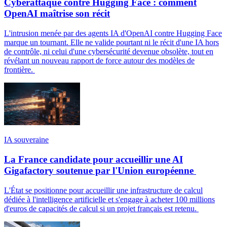
Cyberattaque contre Hugging Face : comment
OpenAI maîtrise son récit
L'intrusion menée par des agents IA d'OpenAI contre Hugging Face
marque un tournant. Elle ne valide pourtant ni le récit d'une IA hors
de contrôle, ni celui d'une cybersécurité devenue obsolète, tout en
révélant un nouveau rapport de force autour des modèles de
frontière.
IA souveraine
La France candidate pour accueillir une AI
Gigafactory soutenue par l'Union européenne
L'État se positionne pour accueillir une infrastructure de calcul
dédiée à l'intelligence artificielle et s'engage à acheter 100 millions
d'euros de capacités de calcul si un projet français est retenu.