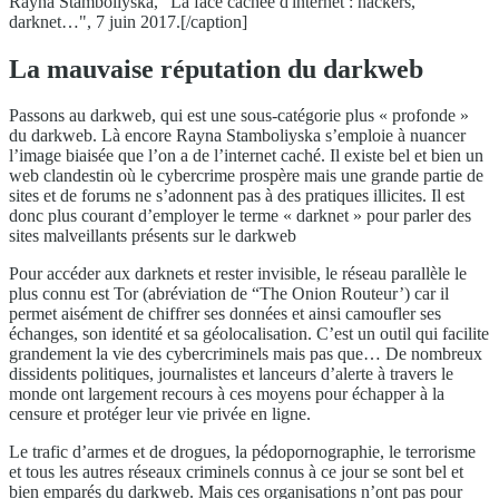
Rayna Stamboliyska, "La face cachée d'internet : hackers,
darknet…", 7 juin 2017.[/caption]
La mauvaise réputation du darkweb
Passons au darkweb, qui est une sous-catégorie plus « profonde »
du darkweb. Là encore Rayna Stamboliyska s’emploie à nuancer
l’image biaisée que l’on a de l’internet caché. Il existe bel et bien un
web clandestin où le cybercrime prospère mais une grande partie de
sites et de forums ne s’adonnent pas à des pratiques illicites. Il est
donc plus courant d’employer le terme « darknet » pour parler des
sites malveillants présents sur le darkweb
Pour accéder aux darknets et rester invisible, le réseau parallèle le
plus connu est Tor (abréviation de “The Onion Routeur’) car il
permet aisément de chiffrer ses données et ainsi camoufler ses
échanges, son identité et sa géolocalisation. C’est un outil qui facilite
grandement la vie des cybercriminels mais pas que… De nombreux
dissidents politiques, journalistes et lanceurs d’alerte à travers le
monde ont largement recours à ces moyens pour échapper à la
censure et protéger leur vie privée en ligne.
Le trafic d’armes et de drogues, la pédopornographie, le terrorisme
et tous les autres réseaux criminels connus à ce jour se sont bel et
bien emparés du darkweb. Mais ces organisations n’ont pas pour