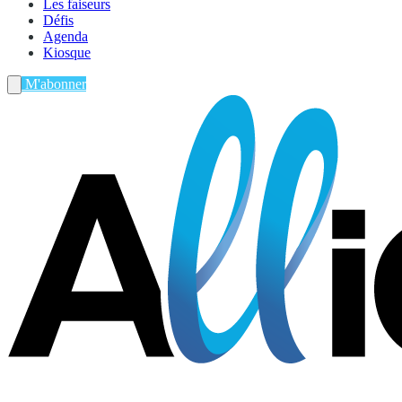
Les faiseurs
Défis
Agenda
Kiosque
M'abonner