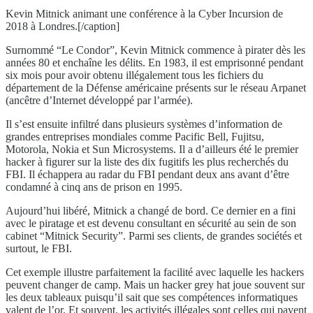
Kevin Mitnick animant une conférence à la Cyber Incursion de
2018 à Londres.[/caption]
Surnommé “Le Condor”, Kevin Mitnick commence à pirater dès les
années 80 et enchaîne les délits. En 1983, il est emprisonné pendant
six mois pour avoir obtenu illégalement tous les fichiers du
département de la Défense américaine présents sur le réseau Arpanet
(ancêtre d’Internet développé par l’armée).
Il s’est ensuite infiltré dans plusieurs systèmes d’information de
grandes entreprises mondiales comme Pacific Bell, Fujitsu,
Motorola, Nokia et Sun Microsystems. Il a d’ailleurs été le premier
hacker à figurer sur la liste des dix fugitifs les plus recherchés du
FBI. Il échappera au radar du FBI pendant deux ans avant d’être
condamné à cinq ans de prison en 1995.
Aujourd’hui libéré, Mitnick a changé de bord. Ce dernier en a fini
avec le piratage et est devenu consultant en sécurité au sein de son
cabinet “Mitnick Security”. Parmi ses clients, de grandes sociétés et
surtout, le FBI.
Cet exemple illustre parfaitement la facilité avec laquelle les hackers
peuvent changer de camp. Mais un hacker grey hat joue souvent sur
les deux tableaux puisqu’il sait que ses compétences informatiques
valent de l’or. Et souvent, les activités illégales sont celles qui payent