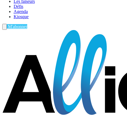
Les faiseurs
Défis
Agenda
Kiosque
M'abonner