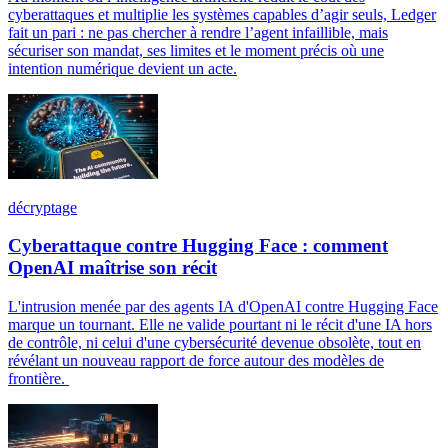
cyberattaques et multiplie les systèmes capables d’agir seuls, Ledger
fait un pari : ne pas chercher à rendre l’agent infaillible, mais
sécuriser son mandat, ses limites et le moment précis où une
intention numérique devient un acte.
décryptage
Cyberattaque contre Hugging Face : comment
OpenAI maîtrise son récit
L'intrusion menée par des agents IA d'OpenAI contre Hugging Face
marque un tournant. Elle ne valide pourtant ni le récit d'une IA hors
de contrôle, ni celui d'une cybersécurité devenue obsolète, tout en
révélant un nouveau rapport de force autour des modèles de
frontière.