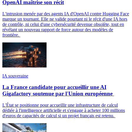
OpenAI maîtrise son récit
L'intrusion menée par des agents IA d'OpenAI contre Hugging Face
marque un tournant. Elle ne valide pourtant ni le récit d'une IA hors
de contrôle, ni celui d'une cybersécurité devenue obsolète, tout en
révélant un nouveau rapport de force autour des modèles de
frontière.
IA souveraine
La France candidate pour accueillir une AI
Gigafactory soutenue par l'Union européenne
L'État se positionne pour accueillir une infrastructure de calcul
dédiée à l'intelligence artificielle et s'engage à acheter 100 millions
d'euros de capacités de calcul si un projet français est retenu.