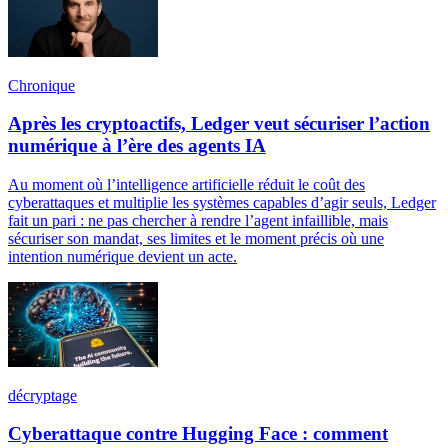
Chronique
Après les cryptoactifs, Ledger veut sécuriser l’action
numérique à l’ère des agents IA
Au moment où l’intelligence artificielle réduit le coût des
cyberattaques et multiplie les systèmes capables d’agir seuls, Ledger
fait un pari : ne pas chercher à rendre l’agent infaillible, mais
sécuriser son mandat, ses limites et le moment précis où une
intention numérique devient un acte.
décryptage
Cyberattaque contre Hugging Face : comment