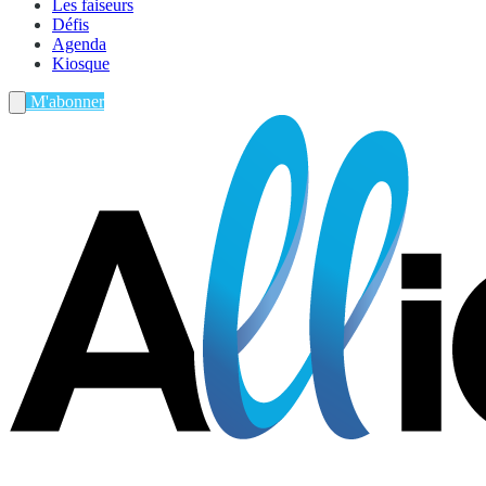
Les faiseurs
Défis
Agenda
Kiosque
M'abonner