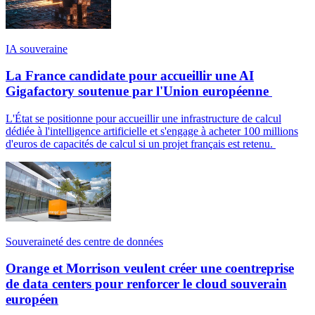
IA souveraine
La France candidate pour accueillir une AI
Gigafactory soutenue par l'Union européenne
L'État se positionne pour accueillir une infrastructure de calcul
dédiée à l'intelligence artificielle et s'engage à acheter 100 millions
d'euros de capacités de calcul si un projet français est retenu.
Souveraineté des centre de données
Orange et Morrison veulent créer une coentreprise
de data centers pour renforcer le cloud souverain
européen