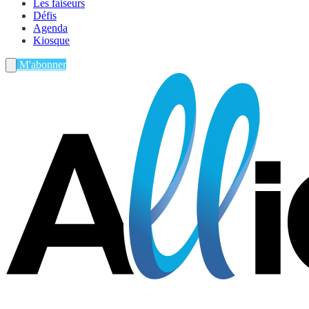
Les faiseurs
Défis
Agenda
Kiosque
M'abonner