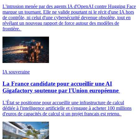
L'intrusion menée par des agents IA d'OpenAI contre Hugging Face
marque un tournant. Elle ne valide pourtant ni le récit d'une IA hors
de contrôle, ni celui d'une cybersécurité devenue obsolète, tout en
révélant un nouveau rapport de force autour des modèles de
frontière.
IA souveraine
La France candidate pour accueillir une AI
Gigafactory soutenue par l'Union européenne
L'État se positionne pour accueillir une infrastructure de calcul
dédiée à l'intelligence artificielle et s'engage à acheter 100 millions
d'euros de capacités de calcul si un projet français est retenu.