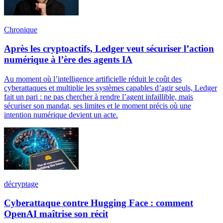
Chronique
Après les cryptoactifs, Ledger veut sécuriser l’action
numérique à l’ère des agents IA
Au moment où l’intelligence artificielle réduit le coût des
cyberattaques et multiplie les systèmes capables d’agir seuls, Ledger
fait un pari : ne pas chercher à rendre l’agent infaillible, mais
sécuriser son mandat, ses limites et le moment précis où une
intention numérique devient un acte.
décryptage
Cyberattaque contre Hugging Face : comment
OpenAI maîtrise son récit