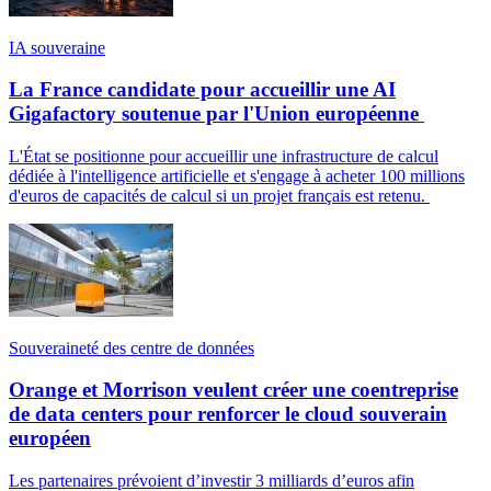
IA souveraine
La France candidate pour accueillir une AI
Gigafactory soutenue par l'Union européenne
L'État se positionne pour accueillir une infrastructure de calcul
dédiée à l'intelligence artificielle et s'engage à acheter 100 millions
d'euros de capacités de calcul si un projet français est retenu.
Souveraineté des centre de données
Orange et Morrison veulent créer une coentreprise
de data centers pour renforcer le cloud souverain
européen
Les partenaires prévoient d’investir 3 milliards d’euros afin