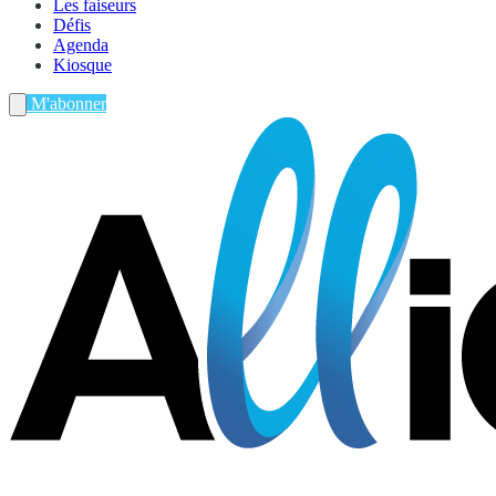
Les faiseurs
Défis
Agenda
Kiosque
M'abonner