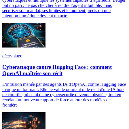
cyberattaques et multiplie les systèmes capables d’agir seuls, Ledger
fait un pari : ne pas chercher à rendre l’agent infaillible, mais
sécuriser son mandat, ses limites et le moment précis où une
intention numérique devient un acte.
décryptage
Cyberattaque contre Hugging Face : comment
OpenAI maîtrise son récit
L'intrusion menée par des agents IA d'OpenAI contre Hugging Face
marque un tournant. Elle ne valide pourtant ni le récit d'une IA hors
de contrôle, ni celui d'une cybersécurité devenue obsolète, tout en
révélant un nouveau rapport de force autour des modèles de
frontière.