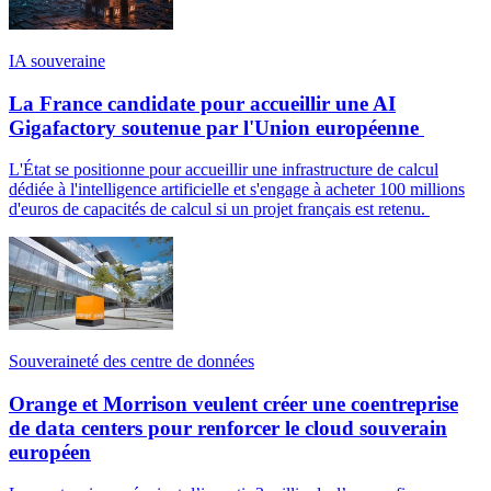
IA souveraine
La France candidate pour accueillir une AI
Gigafactory soutenue par l'Union européenne
L'État se positionne pour accueillir une infrastructure de calcul
dédiée à l'intelligence artificielle et s'engage à acheter 100 millions
d'euros de capacités de calcul si un projet français est retenu.
Souveraineté des centre de données
Orange et Morrison veulent créer une coentreprise
de data centers pour renforcer le cloud souverain
européen