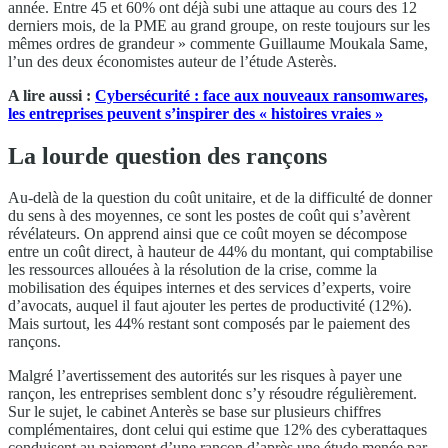
année. Entre 45 et 60% ont déjà subi une attaque au cours des 12
derniers mois, de la PME au grand groupe, on reste toujours sur les
mêmes ordres de grandeur » commente Guillaume Moukala Same,
l’un des deux économistes auteur de l’étude Asterès.
A lire aussi :
Cybersécurité : face aux nouveaux ransomwares,
les entreprises peuvent s’inspirer des « histoires vraies »
La lourde question des rançons
Au-delà de la question du coût unitaire, et de la difficulté de donner
du sens à des moyennes, ce sont les postes de coût qui s’avèrent
révélateurs. On apprend ainsi que ce coût moyen se décompose
entre un coût direct, à hauteur de 44% du montant, qui comptabilise
les ressources allouées à la résolution de la crise, comme la
mobilisation des équipes internes et des services d’experts, voire
d’avocats, auquel il faut ajouter les pertes de productivité (12%).
Mais surtout, les 44% restant sont composés par le paiement des
rançons.
Malgré l’avertissement des autorités sur les risques à payer une
rançon, les entreprises semblent donc s’y résoudre régulièrement.
Sur le sujet, le cabinet Anterès se base sur plusieurs chiffres
complémentaires, dont celui qui estime que 12% des cyberattaques
conduisent au paiement d’une rançon d’après une étude menée par