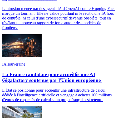
L'intrusion menée par des agents IA d'OpenAI contre Hugging Face
marque un tournant. Elle ne valide pourtant ni le récit d'une IA hors
de contrôle, ni celui d'une cybersécurité devenue obsolète, tout en
révélant un nouveau rapport de force autour des modèles de
frontière.
IA souveraine
La France candidate pour accueillir une AI
Gigafactory soutenue par l'Union européenne
L'État se positionne pour accueillir une infrastructure de calcul
dédiée à l'intelligence artificielle et s'engage à acheter 100 millions
d'euros de capacités de calcul si un projet français est retenu.