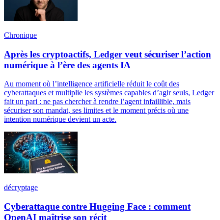
Chronique
Après les cryptoactifs, Ledger veut sécuriser l’action
numérique à l’ère des agents IA
Au moment où l’intelligence artificielle réduit le coût des
cyberattaques et multiplie les systèmes capables d’agir seuls, Ledger
fait un pari : ne pas chercher à rendre l’agent infaillible, mais
sécuriser son mandat, ses limites et le moment précis où une
intention numérique devient un acte.
décryptage
Cyberattaque contre Hugging Face : comment
OpenAI maîtrise son récit