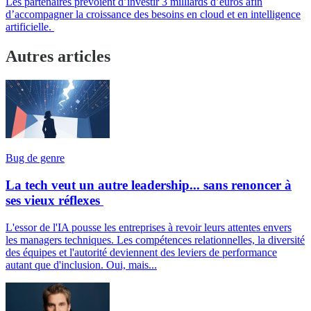
Les partenaires prévoient d’investir 3 milliards d’euros afin
d’accompagner la croissance des besoins en cloud et en intelligence
artificielle.
Autres articles
Bug de genre
La tech veut un autre leadership... sans renoncer à
ses vieux réflexes
L'essor de l'IA pousse les entreprises à revoir leurs attentes envers
les managers techniques. Les compétences relationnelles, la diversité
des équipes et l'autorité deviennent des leviers de performance
autant que d'inclusion. Oui, mais...